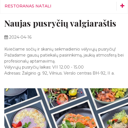
RESTORANAS NATALI
Mūsų šventės
Naujas pusryčių valgiaraštis
Restoranas Natali
Verslo pietūs
Savaitės šefo pasiūlymas
2024-04-16
Naujienos
Renginiai
Kviečiame sočių ir skanių sekmadienio vėlyvųjų pusryčių!
Vestuvės
Pažadame gausų patiekalų pasirinkimą, jaukią atmosferą bei
Patiekalai
profesionalų aptarnavimą.
Galerija
Vėlyvųjų pusryčių laikas: VII 12.00 - 15.00
Kontaktai
Adresas: Žalgirio g. 92, Vilnius. Verslo centras BH-92, II a.
Žvėryno smuklė
Partnerių erdvės
Partneriai