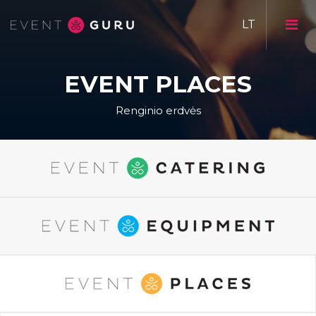
EVENT PLACES
Renginio erdvės
Event CATERING
Event EQUIPMENT
Event Catering galerija
Event PLACES
Event Equipment galerija
Restarano Natali galerija
Žvėryno smuklės galerija
Karvio dvaras galerija