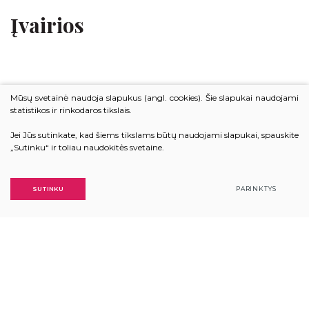
Įvairios
Mūsų svetainė naudoja slapukus (angl. cookies). Šie slapukai naudojami
statistikos ir rinkodaros tikslais.
Jei Jūs sutinkate, kad šiems tikslams būtų naudojami slapukai, spauskite
„Sutinku“ ir toliau naudokitės svetaine.
SUTINKU
PARINKTYS
SUSISIEKTI
+370 614 60 063
DUOMENŲ APSAUGA