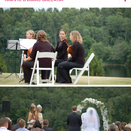
Mūsų šventės
Event Catering galerija
Event Equipment galerija
Restarano Natali galerija
Žvėryno smuklės galerija
Karvio dvaras galerija
Vestuvės Karvio Dvare
Boulingo salė Karvio dvare
Gimtadienio šventė Karvio dvare
Kambarių Interjeras Karvio dvare
Konferencija Karvio Dvare
Tik 15 min. kelio nuo sostinės - ir laikas sustoja
Lietuviška pirtis Karvio dvare
Įvairios