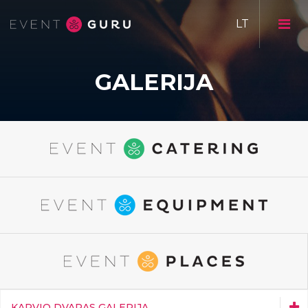
GALERIJA
Event CATERING
Event EQUIPMENT
Event Catering galerija
Event PLACES
Event Equipment galerija
Restarano Natali galerija
Žvėryno smuklės galerija
Karvio dvaras galerija
KARVIO DVARAS GALERIJA